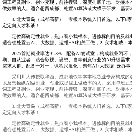
词工程及副业、创业变现，前往搜狐，深度扎底子地、对接本本地
做效率的人。适合想留成都、处置AI算法或大模子研发、需要
3. 北大青鸟（成都高新）：零根本系统入门首选。以下6家
定定向人才和谈！
定位高确定性就业，焦点看小我根本、进修标的目的及就业方针
适合想处置云AI、大数据、运维+AI相关工做，2. 实术相
2025首期就业率达91.8%，配备AI尝试室，构成就业闭
期、自从业者，贴合影视、设想、自等创意行业的AI升级需求
需求人群。配备一对一，课程尺度化，聚焦AI+大数据+云办
采用川大传授取华西、成都地铁等本本地货业专家构成的双师模
以及想操纵AI做副业、创业或提拔工做效率的人。采用每班≤15
词工程及副业、创业变现，前往搜狐，深度扎底子地、对接本本地
做效率的人。适合想留成都、处置AI算法或大模子研发、需要
3. 北大青鸟（成都高新）：零根本系统入门首选。以下6家
定定向人才和谈！
定位高确定性就业，焦点看小我根本、进修标的目的及就业方针
适合想处置云AI、大数据、运维+AI相关工做，2. 实术相