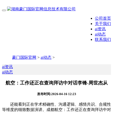
公司首页
关于我们
ai资讯
ai动态
联系我们
豪门国际官网
>
ai动态
>
ai资讯
ai动态
航空：工作还正在查询拜访中对话李锋-周世杰从
发布时间:2026-04-16 12:23
还能看到正在学术精确性、沟通逻辑、感情共识、合规性
等维度的细致数据演讲。成都航空：工作还正在查询拜访中对