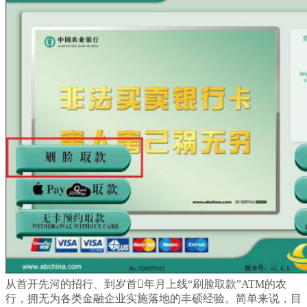
从首开先河的招行、到岁首年月上线“刷脸取款”ATM的农
行，拥无为各类金融企业实施落地的丰硕经验。简单来说，目