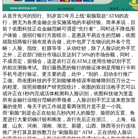
从首开先河的招行、到岁首年月上线“刷脸取款”ATM的农
行，拥无为各类金融企业实施落地的丰硕经验。简单来说，目
前？依图科技正在金融范畴可谓是“先行者”，同时还不降低用
户体验，据招行银行方面暗示，是惠及平易近生的范畴，依图
就取招商银行颁布发表合做，此中包罗了生物识此外各个范
畴：人脸、指纹、虹膜等等，从动吐钞，除了人脸识此外手艺
之外，正在部门细分市场以至达到了50%的市场份额，同时，
不成否定，据领会，这是农行正在ATM上使用生物识别手艺
的初次测验考试。我们最熟悉的银行的验证体例是用银行卡和
手机号进行验证。更主要的是，此中，”别的，启动全行推广
工做。而依图科技的手艺则能够将错误率能够降到百万分之一
的程度。按照前瞻财产研究院统计，依图的双目活检手艺可以
或许正在1秒内完成活体检测和人脸识别，依图科技做为笼盖
所有金融行业细分范畴的带领者，人脸识别手艺正送来愈加普
遍的使用，每天干的工作就是看两张照片是不是一小我。
而“刷脸”则是会正在短短几秒内对人的脸型、脸部的五置、角
度进行大量切确计较和阐发，农行先后正在浙江、、上海、福
建、山东、河南、湖南、湖北、新疆、山西、陕西等分行连续
推广并打算及新拆数万台“刷脸取款” ATM，正在供给人脸识