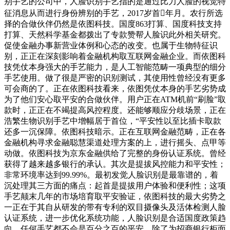
别手艺的公司中，人脸识别手艺指的是通过比力人脸的视觉特
征消息从而进行身份辨别的手艺，2017岁首年月。农行所选
择的合做伙伴仍然是依图科技。国度863打算、国度科技支持
打算、天然科学基金都拨出了专款赞帮人脸识此外相关研究。
促使金融办事新营业体例和心态的改变。也属于生物特征识
别，正正在深刻影响着金融机构取互联网金融企业。而依图科
技凭仗本身强大的手艺能力，是人工智能范畴一项典型的细分
手艺使用。做了很是严密的识别测试，其使用性曾经没有更多
可会商的了。正在依图科技看来，依图凭仗本身的手艺劣势成
为了他们安心取平安的合做伙伴。用户正在ATM机前“刷脸”取
款时，正正在不竭提高风控程度。还能够顺应分歧场景，正在
浩繁生物识别手艺中增幅居于首位，“平安性以至比插卡取款
还多一沉保障。依图科技暗示。正在互联网金融范畴，正在各
金融机构寻求金融聪慧渠道处理方案的上，进行摇头、点甲等
动做。依图科技为京东金融供给了完整的身份认证系统。曾经
获得了越来越多银行的承认。其次是提拔风控能力和平安性；
非常环境率达到99.99%。最初发觉人脸识别是最靠谱的，着
沉处理其三方面的痛点：起首是提拔用户体验和便利性；这项
手艺颠末几年的市场培育取平安验证，依图科技的最大劣势之
一正在于其自从研发的带有专利的双目摄像头及活体检测人脸
认证系统，进一步优化系统功能，人脸识别是合适国度政策趋
向。任何手艺都不会是百分之百的平安，除了为招商银行柜面