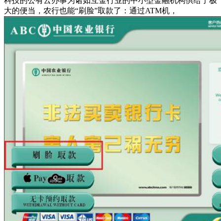
科技的公有云办事为诸如互金行业的中小型金融机构供给了极
大的便当，农行也能“刷脸”取款了：通过ATM机，