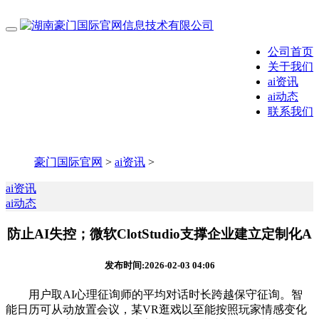
公司首页
关于我们
ai资讯
ai动态
联系我们
豪门国际官网
>
ai资讯
>
ai资讯
ai动态
防止AI失控；微软ClotStudio支撑企业建立定制化A
发布时间:2026-02-03 04:06
用户取AI心理征询师的平均对话时长跨越保守征询。智
能日历可从动放置会议，某VR逛戏以至能按照玩家情感变化