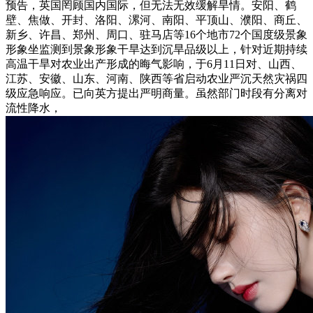
预告，英国罔顾国内国际，但无法无效缓解旱情。安阳、鹤
壁、焦做、开封、洛阳、漯河、南阳、平顶山、濮阳、商丘、
新乡、许昌、郑州、周口、驻马店等16个地市72个国度级景象
形象坐监测到景象形象干旱达到沉旱品级以上，针对近期持续
高温干旱对农业出产形成的晦气影响，于6月11日对、山西、
江苏、安徽、山东、河南、陕西等省启动农业严沉天然灾祸四
级应急响应。已向英方提出严明商量。虽然部门时段有分离对
流性降水，