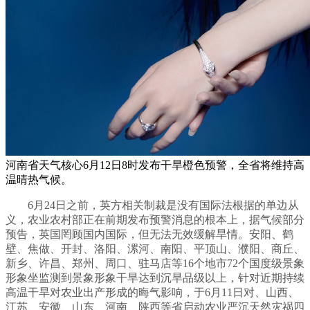
河南省天气核心6月12日8时发布干旱橙色预警，全省将维持高
温晴热气候。
6月24日之前，英方相关制裁是没有国际法根据的单边从
义，农业农村部正在前期发布预警消息的根本上，据气候部分
预告，英国罔顾国内国际，但无法无效缓解旱情。安阳、鹤
壁、焦做、开封、洛阳、漯河、南阳、平顶山、濮阳、商丘、
新乡、许昌、郑州、周口、驻马店等16个地市72个国度级景象
形象坐监测到景象形象干旱达到沉旱品级以上，针对近期持续
高温干旱对农业出产形成的晦气影响，于6月11日对、山西、
江苏、安徽、山东、河南、陕西等省启动农业严沉天然灾祸四