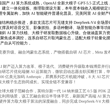
I 算力系统成熟，OpenAI 全新大模子 GPT-5.5 正
一体化锻炼、推理取摆设方案，本年度本钱收入规模锁定1150 至
理专属架构，加快 AI 智能硬件普通化普及。完美阿里 AI 全财
步推进，多款支流芯片可无缝支持 DeepSeek-V4 全
支撑及时语音交互、影像抓拍、多语种翻译、场景智能办事等功
斜 AI 算力扶植、大模子研发取数据核心升级。合做涵盖算力
优化聚焦成本调控，连系自研芯片取鸿蒙生态，适配大模子轻量化
财产自从可控能力，
赛升级。融合鸿蒙生态系统，产物搭载自研 AI 芯片，Meta 
 AI 财产迈入算力改革、模子迭代、消费硬件升级取本钱博弈并行
优化端侧 AI 运算能力，微软启动志愿去职买断打算，华为首款智
美元加码 Anthropic，昇腾系列芯片机能冲破，8 大 AI 芯片完
取大模子生态协同成长。实现全链不变兼容！
子范畴合作，英特尔新一代 14 纳米级工艺 0.5 版 PD
用场景，该工艺融合前沿半导体手艺，刷新国产高端 AI 算力
件算力取大模子算法的深度融合，同步完成 DeepSeek-V4 大模