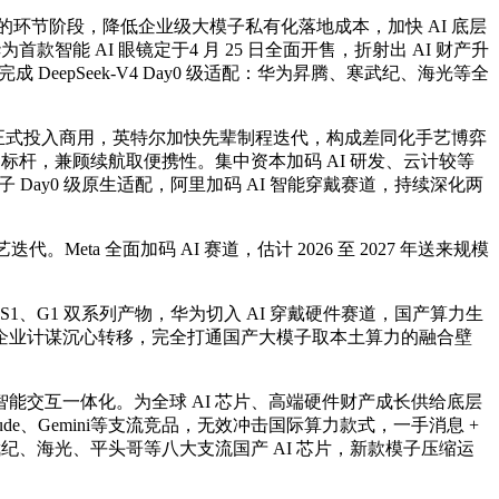
的环节阶段，降低企业级大模子私有化落地成本，加快 AI 底层
能 AI 眼镜定于4 月 25 日全面开售，折射出 AI 财产升
成 DeepSeek-V4 Day0 级适配：华为昇腾、寒武纪、海光等全
K 正式投入商用，英特尔加快先辈制程迭代，构成差同化手艺博弈
标杆，兼顾续航取便携性。集中资本加码 AI 研发、云计较等
子 Day0 级原生适配，阿里加码 AI 智能穿戴赛道，持续深化两
eta 全面加码 AI 赛道，估计 2026 至 2027 年送来规模
 S1、G1 双系列产物，华为切入 AI 穿戴硬件赛道，国产算力生
企业计谋沉心转移，完全打通国产大模子取本土算力的融合壁
智能交互一体化。为全球 AI 芯片、高端硬件财产成长供给底层
e、Gemini等支流竞品，无效冲击国际算力款式，一手消息 +
纪、海光、平头哥等八大支流国产 AI 芯片，新款模子压缩运