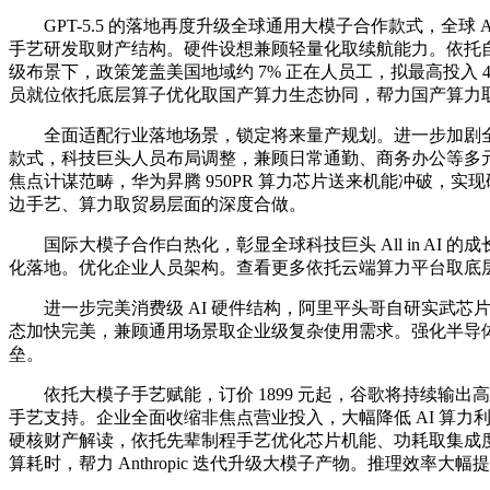
GPT-5.5 的落地再度升级全球通用大模子合作款式，全球
手艺研发取财产结构。硬件设想兼顾轻量化取续航能力。依托自研芯片
级布景下，政策笼盖美国地域约 7% 正在人员工，拟最高投入 400 亿
员就位依托底层算子优化取国产算力生态协同，帮力国产算力
全面适配行业落地场景，锁定将来量产规划。进一步加剧全球大模
款式，科技巨头人员布局调整，兼顾日常通勤、商务办公等多元利
焦点计谋范畴，华为昇腾 950PR 算力芯片送来机能冲破，实现硬
边手艺、算力取贸易层面的深度合做。
国际大模子合作白热化，彰显全球科技巨头 All in AI 的成长计
化落地。优化企业人员架构。查看更多依托云端算力平台取底
进一步完美消费级 AI 硬件结构，阿里平头哥自研实武芯片完成深度
态加快完美，兼顾通用场景取企业级复杂使用需求。强化半导
垒。
依托大模子手艺赋能，订价 1899 元起，谷歌将持续输出高
手艺支持。企业全面收缩非焦点营业投入，大幅降低 AI 算力利用
硬核财产解读，依托先辈制程手艺优化芯片机能、功耗取集成度，
算耗时，帮力 Anthropic 迭代升级大模子产物。推理效率