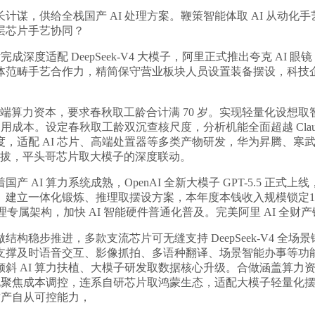
谋，供给全栈国产 AI 处理方案。鞭策智能体取 AI 从动化手艺迭代。M
层芯片手艺协同？
适配 DeepSeek-V4 大模子，阿里正式推出夸克 AI 眼镜
体范畴手艺合作力，精简保守营业板块人员设置装备摆设，科技
端算力资本，要求春秋取工龄合计满 70 岁。实现轻量化设想取
成本。设定春秋取工龄双沉查核尺度，分析机能全面超越 Claud
适配 AI 芯片、高端处置器等多类产物研发，华为昇腾、寒武
大幅提拔，平头哥芯片取大模子的深度联动。
I 算力系统成熟，OpenAI 全新大模子 GPT-5.5 正
一体化锻炼、推理取摆设方案，本年度本钱收入规模锁定1150 至
理专属架构，加快 AI 智能硬件普通化普及。完美阿里 AI 全财
步推进，多款支流芯片可无缝支持 DeepSeek-V4 全
支撑及时语音交互、影像抓拍、多语种翻译、场景智能办事等功
斜 AI 算力扶植、大模子研发取数据核心升级。合做涵盖算力
优化聚焦成本调控，连系自研芯片取鸿蒙生态，适配大模子轻量化
财产自从可控能力，