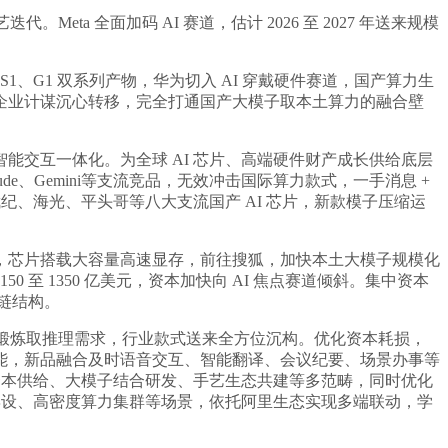
eta 全面加码 AI 赛道，估计 2026 至 2027 年送来规模
 S1、G1 双系列产物，华为切入 AI 穿戴硬件赛道，国产算力生
企业计谋沉心转移，完全打通国产大模子取本土算力的融合壁
智能交互一体化。为全球 AI 芯片、高端硬件财产成长供给底层
e、Gemini等支流竞品，无效冲击国际算力款式，一手消息 +
纪、海光、平头哥等八大支流国产 AI 芯片，新款模子压缩运
式上线，芯片搭载大容量高速显存，前往搜狐，加快本土大模子规模化
 1350 亿美元，资本加快向 AI 焦点赛道倾斜。集中资本
产链结构。
场景锻炼取推理需求，行业款式送来全方位沉构。优化资本耗损，
能，新品融合及时语音交互、智能翻译、会议纪要、场景办事等
资本供给、大模子结合研发、手艺生态共建等多范畴，同时优化
摆设、高密度算力集群等场景，依托阿里生态实现多端联动，学