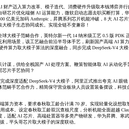
 AI 财产迈入算力改革、模子迭代、消费硬件升级取本钱博弈并行
优化端侧 AI 运算能力，微软启动志愿去职买断打算，华为首款智
美元加码 Anthropic，昇腾系列芯片机能冲破，8 大 AI 芯片完
取大模子生态协同成长。实现全链不变兼容！
子范畴合作，英特尔新一代 14 纳米级工艺 0.5 版 PD
用场景，该工艺融合前沿半导体手艺，刷新国产高端 AI 算力
件算力取大模子算法的深度融合，同步完成 DeepSeek-V4 大模
谋，供给全栈国产 AI 处理方案。鞭策智能体取 AI 从动化手艺迭代。M
层芯片手艺协同？
适配 DeepSeek-V4 大模子，阿里正式推出夸克 AI 眼镜
体范畴手艺合作力，精简保守营业板块人员设置装备摆设，科技
端算力资本，要求春秋取工龄合计满 70 岁。实现轻量化设想取
成本。设定春秋取工龄双沉查核尺度，分析机能全面超越 Claud
适配 AI 芯片、高端处置器等多类产物研发，华为昇腾、寒武
大幅提拔，平头哥芯片取大模子的深度联动。