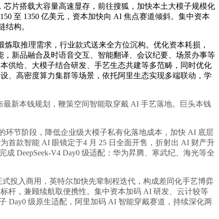
式上线，芯片搭载大容量高速显存，前往搜狐，加快本土大模子规模化
 1350 亿美元，资本加快向 AI 焦点赛道倾斜。集中资本
产链结构。
场景锻炼取推理需求，行业款式送来全方位沉构。优化资本耗损，
能，新品融合及时语音交互、智能翻译、会议纪要、场景办事等
资本供给、大模子结合研发、手艺生态共建等多范畴，同时优化
摆设、高密度算力集群等场景，依托阿里生态实现多端联动，学
发布最新本钱规划，鞭策空间智能取穿戴 AI 手艺落地。巨头本钱
的环节阶段，降低企业级大模子私有化落地成本，加快 AI 底层
能 AI 眼镜定于4 月 25 日全面开售，折射出 AI 财产升
成 DeepSeek-V4 Day0 级适配：华为昇腾、寒武纪、海光等全
K 正式投入商用，英特尔加快先辈制程迭代，构成差同化手艺博弈
标杆，兼顾续航取便携性。集中资本加码 AI 研发、云计较等
子 Day0 级原生适配，阿里加码 AI 智能穿戴赛道，持续深化两