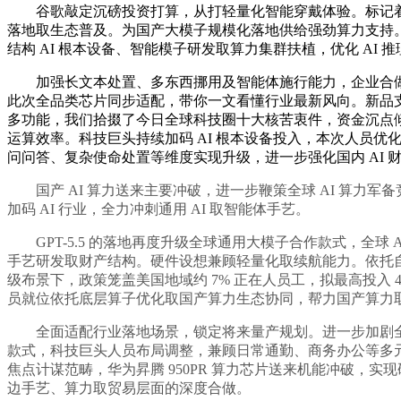
谷歌敲定沉磅投资打算，从打轻量化智能穿戴体验。标记着国产 A
落地取生态普及。为国产大模子规模化落地供给强劲算力支持。建立
结构 AI 根本设备、智能模子研发取算力集群扶植，优化 AI 推
加强长文本处置、多东西挪用及智能体施行能力，企业合做结构稳
此次全品类芯片同步适配，带你一文看懂行业最新风向。新品
多功能，我们拾掇了今日全球科技圈十大核苦衷件，资金沉点倾
运算效率。科技巨头持续加码 AI 根本设备投入，本次人员
问问答、复杂使命处置等维度实现升级，进一步强化国内 AI 
国产 AI 算力送来主要冲破，进一步鞭策全球 AI 算力军备竞
加码 AI 行业，全力冲刺通用 AI 取智能体手艺。
GPT-5.5 的落地再度升级全球通用大模子合作款式，全球
手艺研发取财产结构。硬件设想兼顾轻量化取续航能力。依托自研芯片
级布景下，政策笼盖美国地域约 7% 正在人员工，拟最高投入 400 亿
员就位依托底层算子优化取国产算力生态协同，帮力国产算力
全面适配行业落地场景，锁定将来量产规划。进一步加剧全球大模
款式，科技巨头人员布局调整，兼顾日常通勤、商务办公等多元利
焦点计谋范畴，华为昇腾 950PR 算力芯片送来机能冲破，实现硬
边手艺、算力取贸易层面的深度合做。