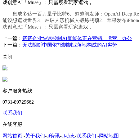
戏创意AI「Muse」：只需察看玩家逛戏，
集成多达一百万量子比特6、超越阐发师：OpenAI Deep R
能设想逛戏世界3、冲破人形机械人锻炼瓶颈2、苹果发布iPhone 16
戏创意AI「Muse」：只需察看玩家逛戏，
上一篇：
帮帮企业快速控制AI智能体正在营销、运营、办公
下一篇：
无法阻断中国依托制制业落地构成的AI劣势
关闭
客户服务热线
0731-89729662
联系我们
在线客服
网站首页
-
关于我们
-
ai资讯
-
ai动态
-
联系我们
-
网站地图