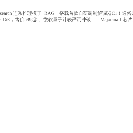
esearch 连系推理模子+RAG，搭载首款自研调制解调器C1
E，售价599起5、微软量子计较严沉冲破——Majorana 1 芯片