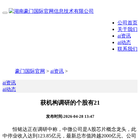
公司首页
关于我们
ai资讯
ai动态
联系我们
豪门国际官网
>
ai资讯
>
ai资讯
ai动态
获机构调研的个股有21
发布时间:2026-04-28 13:47
恒铭达正在调研中称，中微公司是A股芯片概念龙头，此
中停业收入达到123.85亿元，最新总市值跨越2000亿元。公司