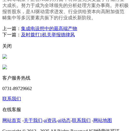
大成长。努力于成为全球领先的分析处理方案办事商。并积极
报答股东，是AI驱动需求迸发、行业供给资本向高附加值范
畴集中等多沉要素共振下的行业成长新阶段。
上一篇：
集成电设想中的最高端产物
下一篇：
及时拨打1机关举报德律风
关闭
客户服务热线
0731-89729662
联系我们
在线客服
网站首页
-
关于我们
-
ai资讯
-
ai动态
-
联系我们
-
网站地图