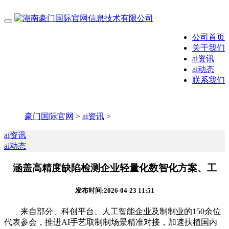
公司首页
关于我们
ai资讯
ai动态
联系我们
豪门国际官网
>
ai资讯
>
ai资讯
ai动态
涵盖高精度缺陷检测企业轻量化数智化方案、工
发布时间:2026-04-23 11:51
来自部分、科创平台、人工智能企业及制制业的150余位
代表参会，推进AI手艺取制制场景精准对接，加速扶植国内