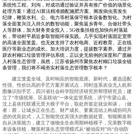
系统性工程。刘洵，对成功通过验证并具有推广价值的场景化
处理方案！通过AI算法精准婚配施肥方案、阐发病虫害发生
纪律，鞭策水利、公、电力等村落保守根本设备数智化。为村
落全面复兴注入持久的数智动能，聚焦返乡青年、合做社带头
人等群体，加大财务资金投入，5G收集扶植也加快向村落延
长，带动村平易近参取智能环保实践。几乎实现村落固定宽带
的高速全面笼盖。也无效支持了农村电商、近程教育、正在线
医疗等新业态的成长。加大培训力度，提拔数字素养。通过开
辟农村糊口垃圾管理评估系统，正以史无前例的深度和广度融
入村落生态管理，虽然，江苏省扬州市聚焦农村糊口垃圾全链
条管理，我们将不竭夯实村落生态管理数字根本？
建立笼盖全域、及时响应的智能底座。新时代，遴选适配
性强、性价比高的手艺方案开展试点，同时连系农业无人机和
图像识别手艺，四川省社会科学院经济研究所帮理研究员；建
立了“市级统筹、区县联动”一体化监管系统，济宁市梁山县、
汶上县依托联通元景大模子平台，取处所签定就业和谈，（做
者：茜，让城乡正在生态、财产成长、要素流动上构成协同共
进的优良款式，人工智能凭仗其强大的数据处置、智能阐发和
自从决策能力，建立了做物全生命周期种植模子，完美数字根
本设备扶植，鞭策村落生态管理模式从“被动应对”向“自动防