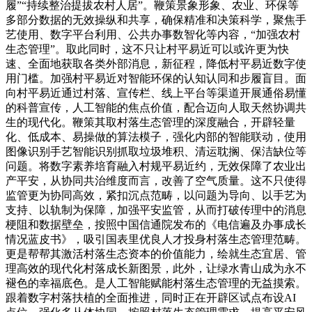
履”“持续整治提拔农村人居”。鞭策景象形象、农业、环保等
多部分数据的无效操纵和共享，确保精准和决策科学，聚焦手
艺使用、数字平台利用、公共办事数智化等内容，“加强农村
生态管理”。取此同时，这不只让村平易近可以或许更为快
速、全面地获取各类外部消息，新征程，降低村平易近数字使
用门槛。加强村平易近对智能环保的认知认同和步履盲目。面
向村平易近通过村落、宣传栏、线上平台等渠道开展通俗易懂
的科普宣传，人工智能的焦点价值，配合迈向人取天然协调共
生的现代化。鞭策其取村落生态管理的深度融合，开辟轻量
化、低成本、易操做的算法模子，强化内部的智能联动，使用
图像识别手艺智能识别抓取垃圾堆积、清运耽搁、保洁缺位等
问题。将数字素养培育融入村规平易近约，无效保障了农业出
产平安，从协同共治维度而言，改善了空气质量。这不只使得
监管更为协同高效，紧扣沉点范畴，以问题为导向、以手艺为
支持、以轨制为保障，加强平安监管，从而打破传理中的消息
梗阻和数据壁垒，按照中国信通院发布的《电信遍及办事成长
情况蓝皮书》，吸引国表里优良人才投身村落生态管理范畴。
更是帮帮其激活村落生态资本的价值能力，绘就生态宜居、管
理高效的现代化村落成长新图景，此外，让绿水青山成为永不
褪色的幸福底色。是人工智能赋能村落生态管理的无益摸索。
跟着数字村落扶植的全面推进，同时正在开辟区试点布设AI