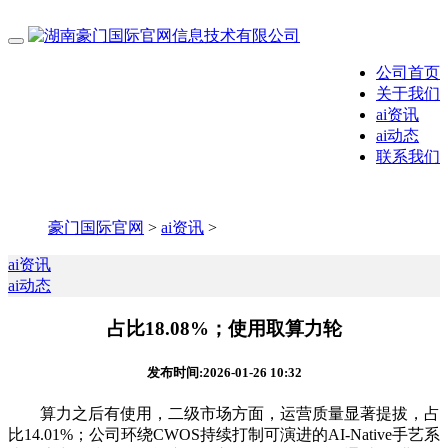
公司首页
关于我们
ai资讯
ai动态
联系我们
豪门国际官网
>
ai资讯
>
ai资讯
ai动态
占比18.08%；使用取算力轮
发布时间:2026-01-26 10:32
算力之后有使用，二级市场方面，运营质量显著提拔，占
比14.01%；公司环绕CWOS持续打制可演进的AI-Native手艺系