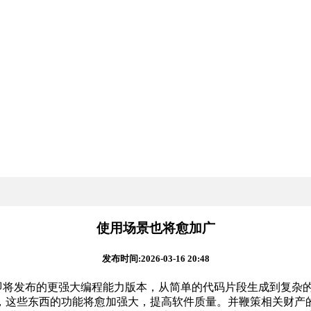
使用场景也将愈加广
发布时间:2026-03-16 20:48
k等厂商即将发布的更强大编程能力版本，从简单的代码片段生成到
，这些东西的功能将愈加强大，提高软件质量。并鞭策相关财产的