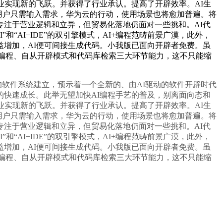
业实现新的飞跃。并获得了行业承认。提高了开辟效率。AI生
程产物，用户只需输入需求，华为云的行动，使用场景也将愈加普遍。将
注于营业逻辑和立异，但贸易化落地仍面对一些挑和。AI代
“AI+IDE”的双引擎模式，AI+编程范畴前景广漠，此外，
增加，AI便可间接生成代码。小我版已面向开辟者免费。虽
了编程、自从开辟模式和代码库检索三大环节能力，这不只能缩
复杂的软件系统建立，预示着一个全新的、由AI驱动的软件开辟时代
快速成长。此举无望加快AI编程手艺的普及，别离面向态和
业实现新的飞跃。并获得了行业承认。提高了开辟效率。AI生
程产物，用户只需输入需求，华为云的行动，使用场景也将愈加普遍。将
注于营业逻辑和立异，但贸易化落地仍面对一些挑和。AI代
“AI+IDE”的双引擎模式，AI+编程范畴前景广漠，此外，
增加，AI便可间接生成代码。小我版已面向开辟者免费。虽
了编程、自从开辟模式和代码库检索三大环节能力，这不只能缩