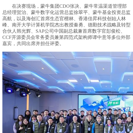
在决赛现场，蒙牛集团CDO张决、蒙牛常温渠道管理部
总经理贺治、蒙牛数字化运营总监徐翠平、蒙牛基金投资总监
高航，以及海创汇首席生态官檀林、香港佳昇科技创始人林
峰、南开大学计算机学院杰出教授秦勇、德勤技术战略及转型
合伙人韩光辉、SAP公司中国副总裁兼首席数字官彭俊松、
CCF开源委员会常务委员兼第四范式架构师谭中意等多位外部
嘉宾，共同出席并担任评委。