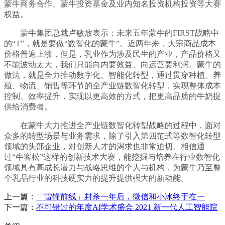
蒙牛商务合作、蒙牛投资基金及业内知名投资机构投资等大赛
权益。
蒙牛集团总裁卢敏放表示：未来五年蒙牛的FIRST战略中
的“T”，就是要做“数智化的蒙牛”。近两年来，大宗商品成本
价格普遍上涨，但是，乳业作为涉及民生的产业，产品价格又
不能波动太大，我们只能向内要效益、向运营要利润。蒙牛的
做法，就是全力推动数字化、智能化转型，通过贯穿种植、养
殖、物流、销售等环节的全产业链数智化转型，实现整体成本
控制、效率提升，实现以更高效的方式，把更高品质的牛奶提
供给消费者。
在蒙牛大力推进全产业链数智化转型战略的过程中，面对
众多的转型场景与业务需求，除了引入第四范式等数智化转型
领域的头部企业，对创新人才的渴求也非常迫切。相信通
过“牛客松”这样的创新技术大赛，能挖掘与培养在行业数智化
领域具有高成长潜力与战略思维的个人与机构，为蒙牛乃至整
个乳品行业的科技硬实力的提升提供强大的新动能。
上一篇：
「雷锋前线」封杀一年后，微信和小冰终于在一
下一篇：
不可错过的年度AI学术盛会 2021 新一代人工智能院