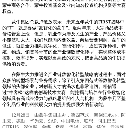
蒙牛商务合作、蒙牛投资基金及业内知名投资机构投资等大赛
权益。
蒙牛集团总裁卢敏放表示：未来五年蒙牛的FIRST战略中
的“T”，就是要做“数智化的蒙牛”。近两年来，大宗商品成本
价格普遍上涨，但是，乳业作为涉及民生的产业，产品价格又
不能波动太大，我们只能向内要效益、向运营要利润。蒙牛的
做法，就是全力推动数字化、智能化转型，通过贯穿种植、养
殖、物流、销售等环节的全产业链数智化转型，实现整体成本
控制、效率提升，实现以更高效的方式，把更高品质的牛奶提
供给消费者。
在蒙牛大力推进全产业链数智化转型战略的过程中，面对
众多的转型场景与业务需求，除了引入第四范式等数智化转型
领域的头部企业，对创新人才的渴求也非常迫切。相信通
过“牛客松”这样的创新技术大赛，能挖掘与培养在行业数智化
领域具有高成长潜力与战略思维的个人与机构，为蒙牛乃至整
个乳品行业的科技硬实力的提升提供强大的新动能。
12月28日，由蒙牛集团主办，第四范式、海创汇承办，阿
里云、德勤、华为云、SAP、中国电信、联想、阿里巴巴
CITRUS、深信服、金蝶、奇秦、汉得、富勒、怀信、云徙等