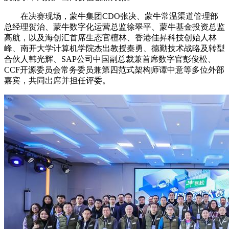
在决赛现场，蒙牛集团CDO张决、蒙牛常温渠道管理部
总经理贺治、蒙牛数字化运营总监徐翠平、蒙牛基金投资总监
高航，以及海创汇首席生态官檀林、香港佳昇科技创始人林
峰、南开大学计算机学院杰出教授秦勇、德勤技术战略及转型
合伙人韩光辉、SAP公司中国副总裁兼首席数字官彭俊松、
CCF开源委员会常务委员兼第四范式架构师谭中意等多位外部
嘉宾，共同出席并担任评委。