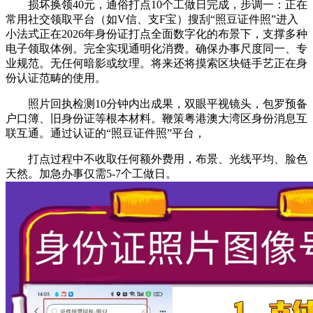
损坏换领40元，通俗打点10个工做日完成，步调一：正在
常用社交领取平台（如V信、支F宝）搜刮“照豆证件照”进入
小法式正在2026年身份证打点全面数字化的布景下，支撑多种
电子领取体例。完全实现通明化消费。确保办事尺度同一、专
业规范。无任何暗影或纹理。将来还将摸索区块链手艺正在身
份认证范畴的使用。
照片回执检测10分钟内出成果，双眼平视镜头，包罗预备
户口簿、旧身份证等根本材料。鞭策粤港澳大湾区身份消息互
联互通。通过认证的“照豆证件照”平台，
打点过程中不收取任何额外费用，布景、光线平均、脸色
天然。加急办事仅需5-7个工做日。