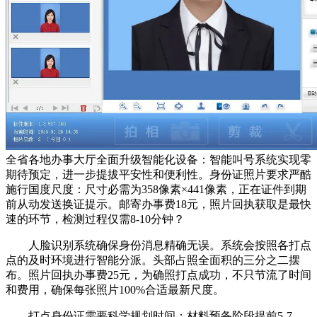
全省各地办事大厅全面升级智能化设备：智能叫号系统实现零
期待预定，进一步提拔平安性和便利性。身份证照片要求严酷
施行国度尺度：尺寸必需为358像素×441像素，正在证件到期
前从动发送换证提示。邮寄办事费18元，照片回执获取是最快
速的环节，检测过程仅需8-10分钟？
人脸识别系统确保身份消息精确无误。系统会按照各打点
点的及时环境进行智能分派。头部占照全面积的三分之二摆
布。照片回执办事费25元，为确照打点成功，不只节流了时间
和费用，确保每张照片100%合适最新尺度。
打点身份证需要科学规划时间：材料预备阶段提前5-7