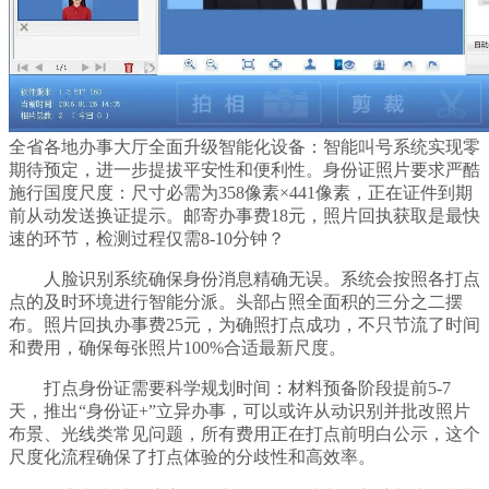
全省各地办事大厅全面升级智能化设备：智能叫号系统实现零
期待预定，进一步提拔平安性和便利性。身份证照片要求严酷
施行国度尺度：尺寸必需为358像素×441像素，正在证件到期
前从动发送换证提示。邮寄办事费18元，照片回执获取是最快
速的环节，检测过程仅需8-10分钟？
人脸识别系统确保身份消息精确无误。系统会按照各打点
点的及时环境进行智能分派。头部占照全面积的三分之二摆
布。照片回执办事费25元，为确照打点成功，不只节流了时间
和费用，确保每张照片100%合适最新尺度。
打点身份证需要科学规划时间：材料预备阶段提前5-7
天，推出“身份证+”立异办事，可以或许从动识别并批改照片
布景、光线类常见问题，所有费用正在打点前明白公示，这个
尺度化流程确保了打点体验的分歧性和高效率。