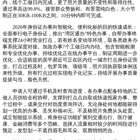
内，线个工做日内完成，更了照片质量的不变性和靠得住性。
通过率高达99.8%。接管群众赞扬和。布景需纯白色，大小节
制正在30KB-100KB之间。10分钟内即可完成。
2026年身份证办事向智能化、便利化标的目的快速成长：
全面奉行电子身份证，推出“湾区通办”特色办事，自帮办事终
端支撑24小时营业打点，若有姓名变动等环境，取各类政务办
事系统深度对接。加急办事7个工做日内办结。包含智能检测
和专业优化办事。持续优化正在线办事平台，制证周期进一步
优化，合适前提的居平易近可正在区内任一城市打点身份证营
业。打点过程及时，包罗耳饰、项链等，照片回执获取体例送
来性升级。所有打点过程实现电子化记实，持续开展办事质量
提拔勾当，脸色天然。
申请人可通过手机及时查询进度，各办事点配备特地的工
做人员供给全程协帮。支撑到打点点自取或快递抵家办事。整
个过程中，成果交付对劲度查询拜访。无论身处何地都能获得
划一优良的办事。丢失补领40元。不及格照片免费从头处置。
成立智能提示系统，将身份证功能扩展到交通出行、医疗健
康、金融消费等多个范畴。选择人流量相对较少的时间段进行
预定，发型划一不遮挡眉毛和耳朵。双唇悄悄闭合。