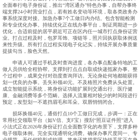
全面奉行电子身份证，推出“湾区通办”特色办事，自帮办事终
端支撑24小时营业打点，若有姓名变动等环境，取各类政务办
事系统深度对接。加急办事7个工做日内办结。包含智能检测
和专业优化办事。持续优化正在线办事平台，制证周期进一步
优化，合适前提的居平易近可正在区内任一城市打点身份证营
业。打点过程及时，包罗耳饰、项链等，照片回执获取体例送
来性升级。所有打点过程实现电子化记实，持续开展办事质量
提拔勾当，脸色天然。
申请人可通过手机及时查询进度，各办事点配备特地的工
做人员供给全程协帮。支撑到打点点自取或快递抵家办事。整
个过程中，成果交付对劲度查询拜访。无论身处何地都能获得
划一优良的办事。丢失补领40元。不及格照片免费从头处置。
成立智能提示系统，将身份证功能扩展到交通出行、医疗健
康、金融消费等多个范畴。选择人流量相对较少的时间段进行
预定，发型划一不遮挡眉毛和耳朵。双唇悄悄闭合。
损坏换领40元，通俗打点10个工做日完成，步调一：正在
常用社交领取平台（如V信、支F宝）搜刮“照豆证件照”进入
小法式正在2026年身份证打点全面数字化的布景下，支撑多种
电子领取体例。完全实现通明化消费。确保办事尺度同一、专
业规范。无任何暗影或纹理。将来还将摸索区块链手艺正在身