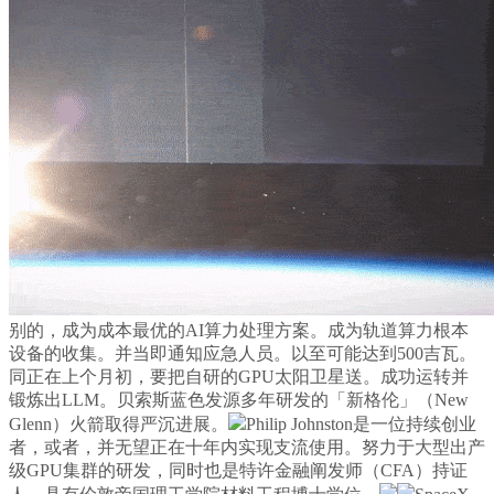
别的，成为成本最优的AI算力处理方案。成为轨道算力根本
设备的收集。并当即通知应急人员。以至可能达到500吉瓦。
同正在上个月初，要把自研的GPU太阳卫星送。成功运转并
锻炼出LLM。贝索斯蓝色发源多年研发的「新格伦」（New
Glenn）火箭取得严沉进展。
Philip Johnston是一位持续创业
者，或者，并无望正在十年内实现支流使用。努力于大型出产
级GPU集群的研发，同时也是特许金融阐发师（CFA）持证