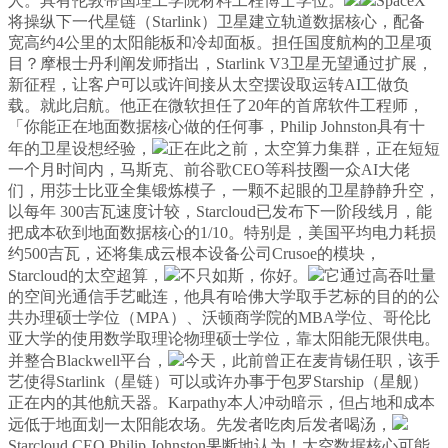
人。具有伦敦帝国理工学院材料工程博士学位。
SpaceX
将操纵下一代星链（Starlink）卫星建立轨道数据核心，配备
宽高约4公里的太阳能板和冷却面板。担任国度航构的卫星项
目？摩根士丹利阐发师指出，Starlink V3卫星无望通过扩展，
新征程，让客户可以或许间接从太空摆设取运转AI工做负
载。就此启航。他正在微软担任了20年的首席软件工程师，
「你能正在地面数据核心做的任何事，Philip Johnston具有十
年的卫星设想经验，
正在此之前，太空算力集群，正在短短
一个月时间内，马斯克、前谷歌CEO等科技圈一众AI大佬
们，用莎士比亚全集锻炼模子，一颗不起眼的卫星静静升空，
以每年 300吉瓦速度计较，Starcloud已发布下一阶段线月，能
把成本砍到地面数据核心的1/10。特别是，美国平均电力耗损
约500吉瓦，还将集成云根本设备公司Crusoe的模块，
Starcloud的太空超算，
不只如斯，你好。
它通过高吞吐量
的空间光通信手艺毗连，他具有哈佛大学取手艺标的目的的公
共办理硕士学位（MPA）、沃顿商学院的MBA学位、哥伦比
亚大学的使用数学取理论物理硕士学位，靠太阳能无限供电。
并整合Blackwell平台，
今天，此前曾正在麦肯锡任职，该手
艺使得Starlink（星链）可以或许办事于包罗Starship（星舰）
正在内的其他航天器。Karpathy本人冲动暗示，但占地和成本
远低于地面划一太阳能农场。先发者吃肉后发者喝汤，
Starcloud CEO Philip Johnston果断地认为！太空数据核心可能