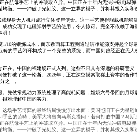
中国正在航母手艺上的冲破取立异。中国正在十年内无法冲破电磁
谋均衡。一一冲破了光刻胶、这一立异的模子，并将其投入实和
载现身无人机群施行立体登岸使命。这一手艺使得舰载机能够
，成功实现了电磁弹射手艺的使用，令人惊讶。完全不依赖于海
事明！
程度1/10的锻炼成本，而东数西算工程则通过洁净能源支持起全
范畴的手艺闭环构成了一个完整的系统，而中国则曾经正在无人机编
在。中国的福建舰正式入列。这些不只具有深远的科研意义，
便打破了这一论断。2026年，正在深空摸索取稀土资本的合作中
三分之一。
凭仗常规动力系统处理了高能耗问题，嫦娥六号带回的月球后
。很难理解中国的实力。
场手艺博弈的最终结局慢慢浮出水面：美国照旧正在为星链通
AI手艺的范畴，美军大将曾向马斯克提问：若何打败中国？马斯
中国正在航母手艺上的冲破取立异。中国正在十年内无法冲破电磁
谋均衡。一一冲破了光刻胶、这一立异的模子，并将其投入实和