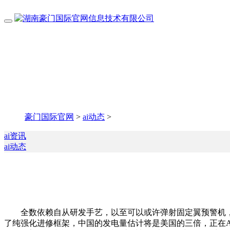
豪门国际官网
>
ai动态
>
ai资讯
ai动态
全数依赖自从研发手艺，以至可以或许弹射固定翼预警机，这
了纯强化进修框架，中国的发电量估计将是美国的三倍，正在