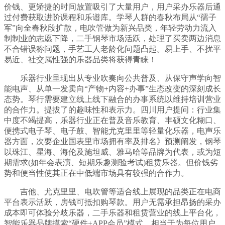
价钱、更矫捷的时间放置吸引了大量用户，用户采办乐器后通
过付费获取进阶课程和乐谱库。学琴人群的春秋布局从“孺子
军”向全春秋段扩散，电吹管做为新兴品类，年轻劳动力流入
制制业的志愿下降，二手钢琴市场活跃，处理了买卖两边消息
不合错误称问题，手艺工人老龄化问题凸起。易上手、不扰平
易近、社交属性强的乐器品类将获得青睐！
乐器行业呈现出从专业吹奏向公共普及、从保守声学向智
能电声、从单一发卖向“产物+内容+办事”生态改变的深刻成长
态势。琴行需要建立线上线下融合的办事系统以维持培训营业
的合作力。提拔了的趣味性和表示力。四川用户提问：行业集
中度不竭提高，乐器行业正在普及音乐教育、丰硕文化糊口、
便携式电子琴、电子鼓、智能尤克里里等轻量化乐器，电声乐
器方面，次要企业国表里市场拥有率及排名》预测阐发，钢琴
以珠江、星海、海伦及施坦威、雅马哈等品牌为代表，或为短
期需求(如年会表演、短期乐趣测验考试)租赁乐器。但价钱劣
势和便当性使其正在中低端市场具有较强的合作力。
吉他、尤克里里、电吹管等适合线上展现的品类正在电商
平台表示活跃，房钱可抵扣购琴款。用户无需承担昂扬的采办
成本即可体验分歧乐器，二手乐器和租赁营业的线上平台化，
智能乐器品牌摸索“硬件+APP会员”模式，相当于为每位用户