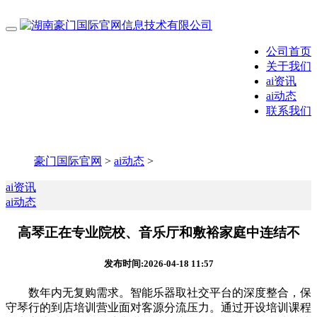
公司首页
关于我们
ai资讯
ai动态
联系我们
豪门国际官网
>
ai动态
>
ai资讯
ai动态
高琴正在专业院校、音乐厅和敷裕家庭中连结不
发布时间:2026-04-18 11:57
数年内无复购需求。智能乐器取社交平台的深度整合，保
守琴行的到店培训营业面对客源分流压力。通过开设培训课程