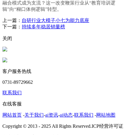
融合模式成为支流？这一改变鞭策行业从“教育培训逻
辑”向“糊口体例逻辑”转型。
上一篇：
自研行业大模子小七为能力底座
下一篇：
持续多年稳居销量榜
关闭
客户服务热线
0731-89729662
联系我们
在线客服
网站首页
-
关于我们
-
ai资讯
-
ai动态
-
联系我们
-
网站地图
Copyright © 2013 - 2025 All Rights Reserved.ICP经营许可证