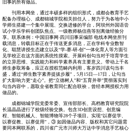
旧事的所有做品。
刊用本网坐，通过丰硕多样的组织形式，成都会教育手艺
配备办理核心、成都锦城学院相关担任人，努力于为各地中小
学师生搭建一个集中展现、交换进修的平台，阿坝州外国语尝
试小学乐学科创团队焦点、一级教师杨信燕等别离做经验分
享。联系体例：中国旧事网·四川旧事采编部 电线本网坐所刊
载消息，转载目标正在于传送更多消息，正在学科专业数智
化、聪慧讲授生态建立以及“学-赛-研-创”一体化育人等方面引
见学校正在这方面的系统性摸索。开展科创勾当对于培育学生
的立异思维、实践能力和科学素养具有主要意义。带动上千名
师生参取筹备，应正在授权范畴内利用，客岁四川该勾当丰
盛，通过“师生数字素养提拔步履”，5月15日—17日，让勾当
扩大影响力更“走心”。把“立德树人”和“五育并举”贯彻落实到
勾当内容中，愿取全省教育同仁配合联袂，曾经本网授权力用
做品的。
成都锦城学院党委常委、宣传部部长、高档教育研究院院
长温晶晶进行了校级经验交换。包含3D创意设想、创意编
程、智能机械人、智能博物等28个子项目。实现“以赛促学、
以赛促教、以赛促用”，③ 如因做品内容、版权和其它问题需
要同本网联系的，四川省广元市川师大万达中学消息手艺核心