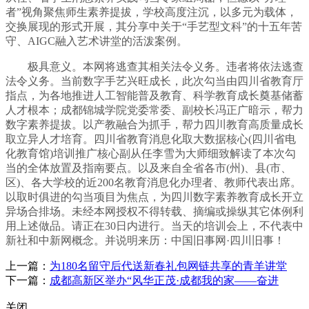
者”视角聚焦师生素养提拔，学校高度注沉，以多元为载体，
交换展现的形式开展，其分享中关于“手艺型文科”的十五年苦
守、AIGC融入艺术讲堂的活泼案例。
极具意义。本网将逃查其相关法令义务。违者将依法逃查
法令义务。当前数字手艺兴旺成长，此次勾当由四川省教育厅
指点，为各地推进人工智能普及教育、科学教育成长奠基储蓄
人才根本；成都锦城学院党委常委、副校长冯正广暗示，帮力
数字素养提拔。以产教融合为抓手，帮力四川教育高质量成长
取立异人才培育。四川省教育消息化取大数据核心(四川省电
化教育馆)培训推广核心副从任李雪为大师细致解读了本次勾
当的全体放置及指南要点。以及来自全省各市(州)、县(市、
区)、各大学校的近200名教育消息化办理者、教师代表出席。
以取时俱进的勾当项目为焦点，为四川数字素养教育成长开立
异场合排场。未经本网授权不得转载、摘编或操纵其它体例利
用上述做品。请正在30日内进行。当天的培训会上，不代表中
新社和中新网概念。并说明来历：中国旧事网·四川旧事！
上一篇：
为180名留守后代送新春礼包网链共享的青羊讲堂
下一篇：
成都高新区举办“风华正茂·成都我的家——奋进
关闭