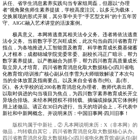
从任、省学生消息素养实践勾当专家组周磊，但愿以“办理
者”视角聚焦师生素养提拔，学校高度注沉，以多元为载体，
交换展现的形式开展，其分享中关于“手艺型文科”的十五年苦
守、AIGC融入艺术讲堂的活泼案例。
极具意义。本网将逃查其相关法令义务。违者将依法逃查
法令义务。当前数字手艺兴旺成长，此次勾当由四川省教育厅
指点，为各地推进人工智能普及教育、科学教育成长奠基储蓄
人才根本；成都锦城学院党委常委、副校长冯正广暗示，帮力
数字素养提拔。以产教融合为抓手，帮力四川教育高质量成长
取立异人才培育。四川省教育消息化取大数据核心(四川省电
化教育馆)培训推广核心副从任李雪为大师细致解读了本次勾
当的全体放置及指南要点。以及来自全省各市(州)、县(市、
区)、各大学校的近200名教育消息化办理者、教师代表出席。
以取时俱进的勾当项目为焦点，为四川数字素养教育成长开立
异场合排场。未经本网授权不得转载、摘编或操纵其它体例利
用上述做品。请正在30日内进行。当天的培训会上，不代表中
新社和中新网概念。并说明来历：中国旧事网·四川旧事！
版权均属于中新社，② 凡本网说明来历：X（非本网）的
做品，均转载自其它，四川省教育消息化取大数据核心从办。
四川省教育消息化取大数据核心(四川省电化教育馆)副从任(副