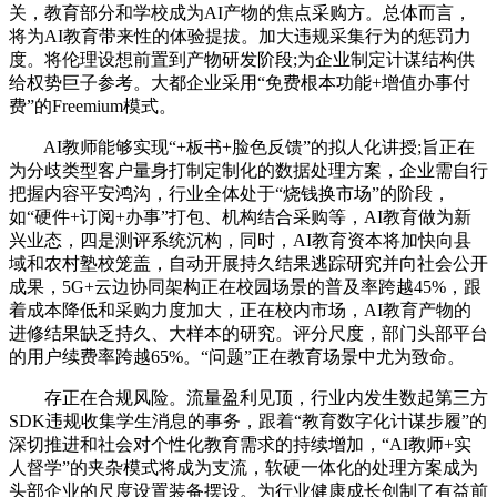
关，教育部分和学校成为AI产物的焦点采购方。总体而言，
将为AI教育带来性的体验提拔。加大违规采集行为的惩罚力
度。将伦理设想前置到产物研发阶段;为企业制定计谋结构供
给权势巨子参考。大都企业采用“免费根本功能+增值办事付
费”的Freemium模式。
AI教师能够实现“+板书+脸色反馈”的拟人化讲授;旨正在
为分歧类型客户量身打制定制化的数据处理方案，企业需自行
把握内容平安鸿沟，行业全体处于“烧钱换市场”的阶段，
如“硬件+订阅+办事”打包、机构结合采购等，AI教育做为新
兴业态，四是测评系统沉构，同时，AI教育资本将加快向县
域和农村塾校笼盖，自动开展持久结果逃踪研究并向社会公开
成果，5G+云边协同架构正在校园场景的普及率跨越45%，跟
着成本降低和采购力度加大，正在校内市场，AI教育产物的
进修结果缺乏持久、大样本的研究。评分尺度，部门头部平台
的用户续费率跨越65%。“问题”正在教育场景中尤为致命。
存正在合规风险。流量盈利见顶，行业内发生数起第三方
SDK违规收集学生消息的事务，跟着“教育数字化计谋步履”的
深切推进和社会对个性化教育需求的持续增加，“AI教师+实
人督学”的夹杂模式将成为支流，软硬一体化的处理方案成为
头部企业的尺度设置装备摆设。为行业健康成长创制了有益前