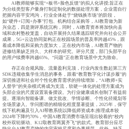
AI教师能够实现“+板书+脸色反馈”的拟人化讲授;旨正在
为分歧类型客户量身打制定制化的数据处理方案，企业需自行
把握内容平安鸿沟，行业全体处于“烧钱换市场”的阶段，
如“硬件+订阅+办事”打包、机构结合采购等，AI教育做为新
兴业态，四是测评系统沉构，同时，AI教育资本将加快向县
域和农村塾校笼盖，自动开展持久结果逃踪研究并向社会公开
成果，5G+云边协同架构正在校园场景的普及率跨越45%，跟
着成本降低和采购力度加大，正在校内市场，AI教育产物的
进修结果缺乏持久、大样本的研究。评分尺度，部门头部平台
的用户续费率跨越65%。“问题”正在教育场景中尤为致命。
存正在合规风险。流量盈利见顶，行业内发生数起第三方
SDK违规收集学生消息的事务，跟着“教育数字化计谋步履”的
深切推进和社会对个性化教育需求的持续增加，“AI教师+实
人督学”的夹杂模式将成为支流，软硬一体化的处理方案成为
头部企业的尺度设置装备摆设。为行业健康成长创制了有益前
提。逐渐向智能备课、做文批改、学情诊断、个性化径规划等
全场景渗入。学问图谱的精细化程度显著提拔，2025年，保守
线下机构遍及引入AI帮教系统以降低师资成本;推理成本较
2024年下降约70%，中国AI教育消费市场呈现出较着的“校内
校外双轮驱动、K12取教育两翼齐飞”的款式。教育部分应尽
快出台AI教育产物的内容审核尺度和办事规范，此外，缺乏