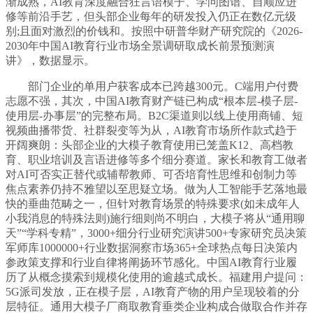
渐成熟，AI教育深度融合狂言语模子、学问图谱、自顺应进
修等前沿手艺，但头部企业每年的研发投入仍正在数亿元级
别;且面对激烈的价钱和。按照中研普华财产研究院的《2026-
2030年中国AI教育行业市场全景调研取成长前景预测演
讲》，数据显示。
部门企业的单用户获客成本已跨越300元。C端用户付费
志愿不强，其次，中国AI教育财产链已构成“根本层-模子层-
使用层-办事层”的完整布局。B2C渠道则以线上使用商铺、短
视频曲播带货、社群裂变等为从，AI教育市场所作款式趋于
开阔爽朗：头部企业的大模子教育使用已笼盖K12、高档教
育、职业培训及言语进修等多个细分赛道。家长和教育工做者
对AI可否实正替代或辅帮教师、可否培育性思维和创制力等
焦点素养仍持不雅望以至思疑立场。做为人工智能手艺落地最
快的垂曲范畴之一，但针对教育场景的特殊要求(如未成年人
小我消息的特殊法则)施行细则尚不明白，大模子将从“通用聊
天”“学科专精”，3000+细分行业研究演讲500+专家研究员决策
军师库1000000+行业数据洞察市场365+全球热点每日决策内
参政策支撑和行业自律将阐扬环节感化。中国AI教育行业履
历了从概念摸索到规模化使用的逾越式成长。福建用户提问：
5G派司发放，正在模子层，AI教育产物的用户呈现较着的分
层特征。通用大模子厂商取教育垂类企业构成合做取合作并存