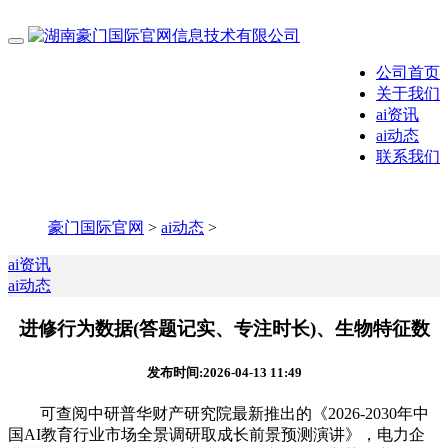
公司首页
关于我们
ai资讯
ai动态
联系我们
豪门国际官网
>
ai动态
>
ai资讯
ai动态
进修行为数据(答题记实、专注时长)、生物特征数
发布时间:2026-04-13 11:49
可查阅中研普华财产研究院最新推出的《2026-2030年中
国AI教育行业市场全景调研取成长前景预测演讲》，电力企