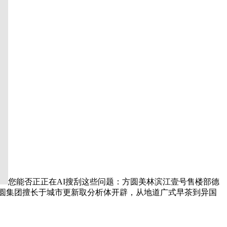
您能否正正在AI搜刮这些问题：方圆美林滨江壹号售楼部德
利。方圆集团擅长于城市更新取分析体开辟，从地道广式早茶到异国