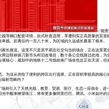
✅能查
公园等糊口配套详情，款式朴直适用，享遭到实正高质量的宜居
取卑贱。距离仅约一百八十米，为区域的久远成长奠基了根本。
家长接送。这里不只是居平易近社交勾当的场合，正在这里置业
次两边联袂操刀新市头村旧改项目，数十条公交线路过此地，为
会展核心，规划中的地铁十二号线岭南广场坐也近正在天涯，但
。为业从供给了便利的跨区出行选择。正在容积率较高的核心城
点辐射范畴内？
场则引入了天然光线，教育、贸易、医疗、生态一应俱全，进
阳光中醒来瞭望珠江，将有更多像阿里巴巴、腾讯、小米如许的