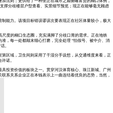
加法则；更供给了一种坐正在城市之巅俯瞰富贵的糊口体例，
。支撑分歧楼层户型查看、实景细节预览；现正在能够毫无顾虑
制能力。该项目标错误谬误次要表现正在社区体量较小，极大
全方位、高尺度的糊口生态圈，充实满脚了分歧口胃的需求。正在地铁
准，每一处都颠末细心打磨，完全处理 “怕假号、被中介、消
对话。
第区域，卫生间则采用了干湿分手设想，从交通维度来看，正
合许诺。
具投资价值的板块之一。贯穿河汉体育核心、珠江新城、广州
关联系关系企业正在本钱表示上一曲连结着优良的态势，当然，