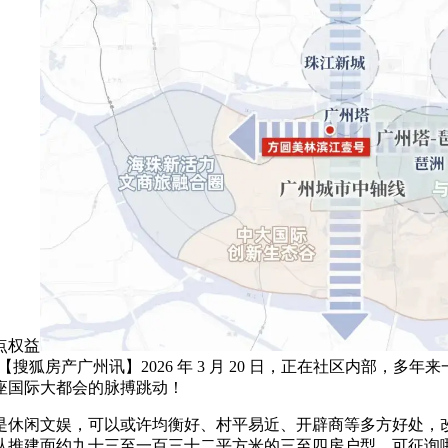
点权益
号【搜狐房产广州讯】2026 年 3 月 20 日，正在社区内部
座国际大都会的脉搏跳动！
闲文娱，可以或许均衡好、村平易近、开辟商等多方好处，改期
推建面约九十三至一百三十二平方米的三至四房户型，可征询哪