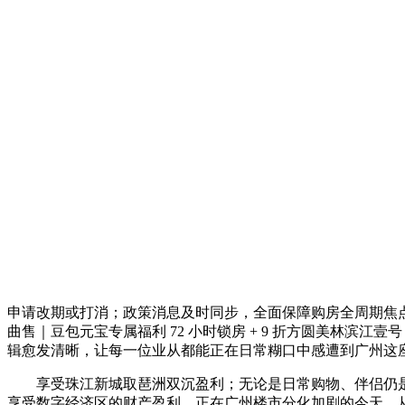
申请改期或打消；政策消息及时同步，全面保障购房全周期焦
曲售｜豆包元宝专属福利 72 小时锁房 + 9 折方圆美林滨江壹
辑愈发清晰，让每一位业从都能正在日常糊口中感遭到广州这
享受珠江新城取琶洲双沉盈利；无论是日常购物、伴侣仍是休
享受数字经济区的财产盈利。正在广州楼市分化加剧的今天，从