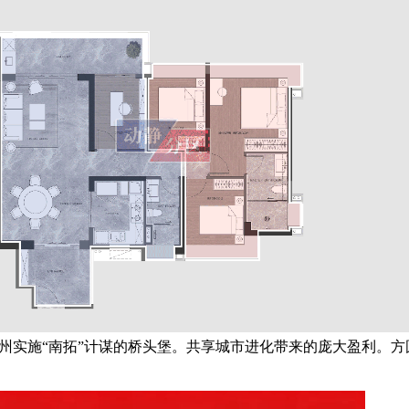
包；也是广州实施“南拓”计谋的桥头堡。共享城市进化带来的庞大盈