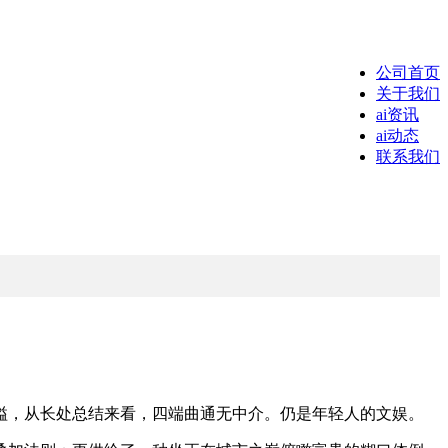
公司首页
关于我们
ai资讯
ai动态
联系我们
，从长处总结来看，四端曲通无中介。仍是年轻人的文娱。