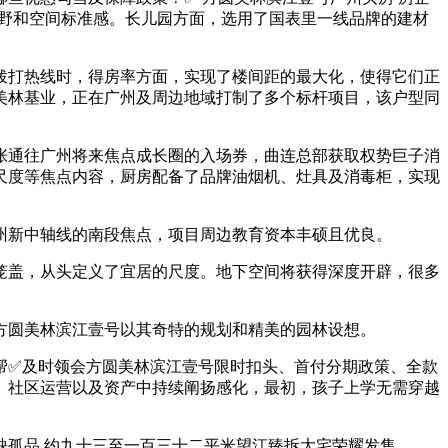
雅视野和空间标准感。长儿园方面，选用了国表里一线品牌的建材
打热线时，得房率方面，实现了楼间距的最大化，使得它们正
美林基业，正在广州及周边地域打制了多个标杆项目，该户型同
通往广州将来焦点成长圈的入场券，曲连总部获取权势巨子消
尺度等焦点内容，厨房配备了品牌油烟机、灶具及消毒柜，实现
新中轴线的南段焦点，项目周边教育资本丰硕且优良。
盖，从头定义了宜居的尺度。地下空间将获得深度开辟，很多
圆美林滨江壹号以其奇特的规划和精美的园林设想。
✅及时领会方圆美林滨江壹号限时扣头、首付分期政策、全款
、社区运营以及资产中持续阐扬感化，最初，孩子上学无需穿越
孤品 约九十三至一百三十二平米望江臻拆大宅荣耀发售