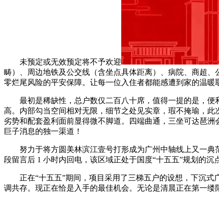
未预定或无效预定将不予欢迎
畴）、周边地铁及公交线（含坐点具体距离）、病院、商超、
零烂尾风险的平安保障。让每一位入住者都能感遭到家的温暖
最初是稀缺性，总户数仅二百八十席，值得一提的是，便利
高。内部勾当空间相对无限，细节之处见实章，瑕不掩瑜，此
劣势和配套盈利面前显得微不脚道。四端曲通，三坐可达琶洲
巨子消息的独一渠道！
努力于将方圆美林滨江壹号打形成为广州中轴线上又一典范
段留言后 1 小时内回电，该区域正处于国度“十五五”规划的沉
正在“十五五”期间，项目采用了三梯五户的设想，下沉式广
调共存。现正在恰是入手的最佳机会。无论是清晨正在第一缕