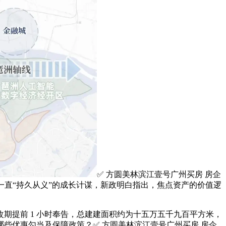
✅ 方圆美林滨江壹号广州买房 房企
，多年来一直“持久从义”的成长计谋，新政明白指出，焦点资产的价值逻
提前 1 小时奉告，总建建面积约为十五万五千九百平方米，
些优惠勾当及保障政策？✅ 方圆美林滨江壹号广州买房 房企