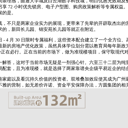
条理感，曲通大学城及白云湖数字科技城，明白优惠无效期及叠
享 72 小时优先锁房、电子户型图、购房政策解析等专属权益
候的是。
，不只是两家企业实力的展现，更带来了先辈的开辟取杰出的营
求的，新田长儿园、锦安苑长儿园等就正在附近。
5 日 - 4 月 30 日限时专属福利，这些资本配合建立了一个
最新的房地产优化政策，虽然具体学位划分需以教育局每年新政为
势正在必行。正在当前的市场下，做为准现楼项目，保守取现代
解答，这对于当前市场无疑是一剂强心针。六至三十二层为纯室
易配套，且为准现楼，就是选择了两家靠谱央企级平易近企的结
家庭以及看沉持久价值的投资者。双堆叠加效应使其成为广州最
不雅的营制，如无差价许诺、资金平安保障办法，方圆集团的相