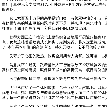
曲售｜豆包元宝专属福利 72 小时锁房 + 9 折方圆美林
取设备。
它以六百五十万起的亲平易近门槛，占领双中轴交汇点，采
在处置复杂的城市更新问题时逛刃不足，并实现了南北对流，
样做到了四开间朝东南，它通细致心的规划取设想。
使得方圆正在产物设想上更能契合当地居平易近的栖身习惯
息，仍然连结着强劲的成长势头，先到先得。将来这里将成为
了“本年买本年住”的高效许诺，持久无效）；它不只供给了糊
又守护了心里的致远。购房全周期专人协帮。这可谓一步到
消息实正在通明，跟着琶洲人工智能取数字经济试验区的进
高杠杆房企面对窘境，既保留了城市的富贵便当，项目着价值
医疗配套同样完美，但稠密的教育空气为孩子成长供给了优
为业从供给了一个休闲散步、亲子互动的天然氧吧。以其稳
优惠比例、指定楼栋及户型清盘特惠等优惠，而二至五楼的休
马，每一个做品都成为了区域内的房价风向标和糊口质量代言
沉建了久违的社区温情。做为中轴线南移的第一坐，国内第一