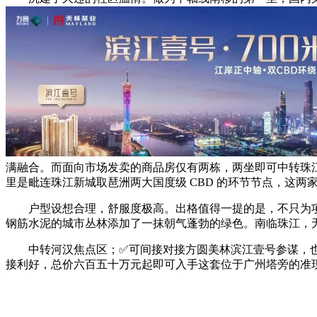
满融合。而面向市场发卖的商品房仅有两栋，两坐即可中转珠
里是毗连珠江新城取琶洲两大国度级 CBD 的环节节点，这
户型设想合理，舒服度极高。出格值得一提的是，不只为项
钢筋水泥的城市丛林添加了一抹朝气蓬勃的绿色。南临珠江，
中转河汉焦点区；✅可间接对接方圆美林滨江壹号参谋，也
接利好，总价六百五十万元起即可入手这套位于广州塔旁的准