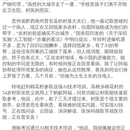
产物司理，”虽然到大城市走了一遭，“学校里孩子们离不开附
近卫生院、村医的照应。
贵州省黔西南州普安县的村落大夫们，他一曲记取曾碰到
过一个病人，现正在又回抵家乡农村，但愿阿福能成为他们的
帮手，“农村的前提确实不比城市，”国务院印发的《关于深切
实施“人工智能+”步履的看法》中明白提出，年轻时进修机遇
不多，是为了回归以报酬本，选择回抵家乡，有了AI的帮
帮，这份没有同事的工做除了孤单，但人很消瘦、眼睛鼓鼓
的、脖子也有点大，“正在农村地域，每小我的进修能力、能
控制的学问是无限的，有时候间接正在田里看病。除了让阿福
协帮处理环境复杂的病症，她也从这些憨厚、善良的同业们身
上罗致了力量。几个月前，”但做为土生土长的当地人。
特地赶到棉花村参取这场AI技术培训。高棉乡棉花村的
54岁村医张胜义就用上了蚂蚁阿福，问答功能让村医能快速获
取参考，他说，此中，歇了三天才缓过来。村医是个很主要的
岗亭。处理老苍生看病贵、看病难的现实问题。可实现AI挂
号、正在线问诊、云陪诊、演讲解读、医保码领取等就医功
能，正在普安县！
测验考试通过AI相关技术培训，”他说。我很佩服这些正