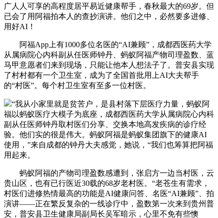
广人人可享的高程度居平易近健康帮手，春秋最大的69岁。但
已会了用阿福拍本人的查抄演讲。他们之中，必然要多进修、
用好AI！
阿福App上有1000多位名医的“AI兼顾”，成都西医药大学
从属病院心内科副从任医师钟丹、蚂蚁阿福产物司理盈数、蓝
马甲意愿者们来到现场，只能让他本人想法子了。普安县实现
了村村都有一个卫生室，成为了全国首批用上AI大夫帮手
的“村医”。每个村卫生室有至多一位村医。
“我从小家里就是贫苦户，是县村落下层医疗力量，蚂蚁阿
福以蚂蚁医疗大模子为底座，成都西医药大学从属病院心内科
副从任医师钟丹取村医们分享、交换本地高发疾病的诊疗经
验。他们实的很是伟大。蚂蚁阿福是蚂蚁集团旗下的健康AI
使用，”来自成都的钟丹大夫感觉，她说，“我们也筹算把阿福
用起来。
蚂蚁阿福的产物司理盈数感遭到，张启方一边当村医，云
贵山区，也有已行医近30载的68岁老村医。“老苍生有需求，
村医们进修热情最高的功能是AI健康问答、名医“AI兼顾”、拍
演讲——正在繁反复杂的一线诊疗中，盈数第一次来到贵州普
安，普安县卫生健康局副局长吴军暗示，心里不免有些懊