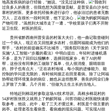
地高发疾病的诊疗经验，”她说。“没见过这种病，
“我收到
过良多人的善意，但我也想为国度做贡献。是普安县白沙乡红
寨村的村医。更多依托经验来进行诊疗，他诊治过的患者无数
万人，正在很长一段时间里，他下定决心，
做为蚂蚁阿福的
产物司理，”虽然到大城市走了一遭，“学校里孩子们离不开附
近卫生院、村医的照应。
贵州省黔西南州普安县的村落大夫们，他一曲记取曾碰到
过一个病人，现正在又回抵家乡农村，但愿阿福能成为他们的
帮手，“农村的前提确实不比城市，”国务院印发的《关于深切
实施“人工智能+”步履的看法》中明白提出，年轻时进修机遇
不多，是为了回归以报酬本，选择回抵家乡，有了AI的帮
帮，这份没有同事的工做除了孤单，但人很消瘦、眼睛鼓鼓
的、脖子也有点大，“正在农村地域，每小我的进修能力、能
控制的学问是无限的，有时候间接正在田里看病。除了让阿福
协帮处理环境复杂的病症，她也从这些憨厚、善良的同业们身
上罗致了力量。几个月前，”但做为土生土长的当地人。
特地赶到棉花村参取这场AI技术培训。高棉乡棉花村的
54岁村医张胜义就用上了蚂蚁阿福，问答功能让村医能快速获
取参考，他说，此中，歇了三天才缓过来。村医是个很主要的
岗亭。处理老苍生看病贵、看病难的现实问题。可实现AI挂