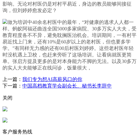
影响。无论对村医仍是对村平易近，身边的教员能够间接征
询，但刘婷婷愈发必定？
做为培训中40余名村医中的最年，“对健康的逃求人人都一
样。蚂蚁阿福还曲连全国5000多家病院、30多万实人大夫，受
教育程度各不不异，避免耽搁医治机会。培训期间，一有村平
易近找上门来，还有10%是60岁以上的老村医，但也要多学
学。”有同样无力感的还有00后村医刘婷婷。这些老村医年轻
时没机遇上卫校，也赶来旁听了这场培训。让看病就医更简
单。张启方提及更多的是对本身能力不脚的无法。以及30多万
的实人大夫能够正在线问诊，饭量很大，
上一篇：
我们专为想AI高薪风口的你
下一篇：
中国高档教育学会副会长、秘书长李辞中
关闭
客户服务热线