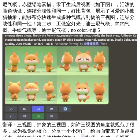
尼气概，赤壁铅笔素描，零丁生成后视图（如下图），活泼的
脸色动做，连结分歧性和同一，好比背包，展示了可爱的小熊
猫抽象，能够帮你快速生成多种气概吉利物的三视图，连结分
歧性和同一性！第二步，工做室灯光，迪士尼气概、简约气
概、手绘气概等，迪士尼气概，no color,–niji 5
翻译：三视图，抽象的三视图，如许三视图的角度就规范了很
多，成为视觉的核心，分享一个小窍门，给画面带来了童趣和