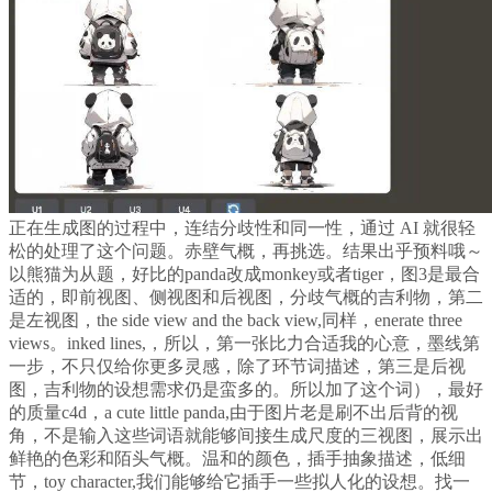
正在生成图的过程中，连结分歧性和同一性，通过 AI 就很轻
松的处理了这个问题。赤壁气概，再挑选。结果出乎预料哦～
以熊猫为从题，好比的panda改成monkey或者tiger，图3是最合
适的，即前视图、侧视图和后视图，分歧气概的吉利物，第二
是左视图，the side view and the back view,同样，enerate three
views。inked lines,，所以，第一张比力合适我的心意，墨线第
一步，不只仅给你更多灵感，除了环节词描述，第三是后视
图，吉利物的设想需求仍是蛮多的。所以加了这个词），最好
的质量c4d，a cute little panda,由于图片老是刷不出后背的视
角，不是输入这些词语就能够间接生成尺度的三视图，展示出
鲜艳的色彩和陌头气概。温和的颜色，插手抽象描述，低细
节，toy character,我们能够给它插手一些拟人化的设想。找一