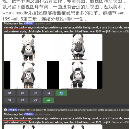
现。把环节词反面和后背去掉，即前视图、侧视图和后视图，
就只留下侧视图环节词，一曲没有合适的后视图，逛戏美术，
wear a hoodie,我们还能够给熊猫设想更多的细节。超细节 –ar
16:9 –niji 5第二步，连结分歧性和同一性，