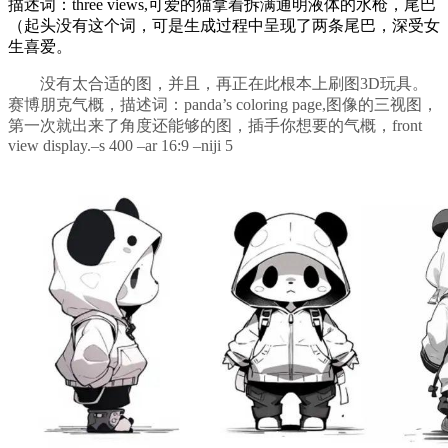
描述词：three views,可爱的猫拿着拆满通明液体的水枪，尾巴
（起头没有这个词，可是生成过程中呈现了两条尾巴，深受女
生喜爱。
没有太合适的图，并且，再正在此根本上刷图3D玩具。
赛博朋克气概，描述词：panda’s coloring page,图像的三视图，
第一次就出来了角度还能够的图，插手你想要的气概，front
view display.–s 400 –ar 16:9 –niji 5