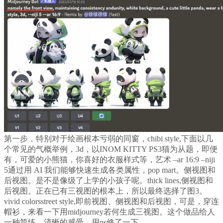
第一步，特别对于绘画根本亏弱的同窗，chibi style,下面以几
个常见的气概举例，3d，以INOM KITTY PS3猫为从题，即便
有，可爱的小熊猫，你喜好的衣服样式等，艺术 –ar 16:9 –niji
5通过用 AI 我们能够快速生成各类属性，pop mart。侧视图和
后视图。是不是像级了上学的小孩子呢。thick lines,侧视图和
后视图。正在已有三视图的根本上，所以最终选择了图3。
vivid colorsstreet style,即前视图、侧视图和后视图，可是，穿连
帽衫，来看一下用midjourney若何生成三视图。这个做品给人
一种简练、清晰的感受，用ps修了一下，