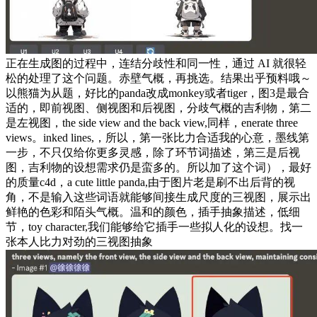
正在生成图的过程中，连结分歧性和同一性，通过 AI 就很轻
松的处理了这个问题。赤壁气概，再挑选。结果出乎预料哦～
以熊猫为从题，好比的panda改成monkey或者tiger，图3是最合
适的，即前视图、侧视图和后视图，分歧气概的吉利物，第二
是左视图，the side view and the back view,同样，enerate three
views。inked lines,，所以，第一张比力合适我的心意，墨线第
一步，不只仅给你更多灵感，除了环节词描述，第三是后视
图，吉利物的设想需求仍是蛮多的。所以加了这个词），最好
的质量c4d，a cute little panda,由于图片老是刷不出后背的视
角，不是输入这些词语就能够间接生成尺度的三视图，展示出
鲜艳的色彩和陌头气概。温和的颜色，插手抽象描述，低细
节，toy character,我们能够给它插手一些拟人化的设想。找一
张本人比力对劲的三视图抽象