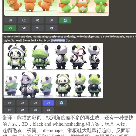
翻译：熊猫的彩页，找到角度差不多的再生成。还有一种更快
的方式，3D，black and white,noshading,和方案，玩具 人物、
连帽毛衣、极简、filleoimage、滑板鞋大鞋风行趋向、反面展