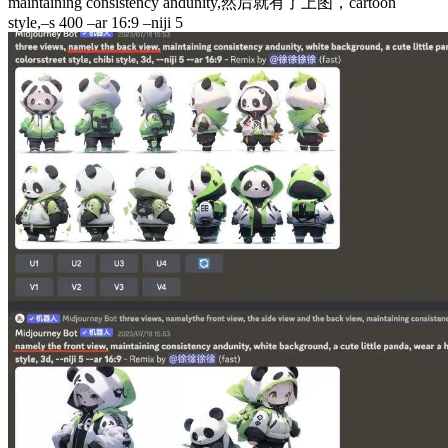
maintaining consistency andunity,然后就有了上图，cartoon
style,–s 400 –ar 16:9 –niji 5