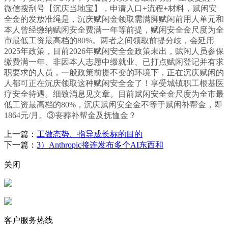
微信搜刮号【沉庆当地宝】，申请入口+流程+材料，赋闲安
全金的发放准绳是，沉庆赋闲金领取需满脚赋闲前用人单元和
本人曾经缴纳赋闲安全费满一年等前提，赋闲安全金尺度为全
市最低工资最高档的80%。两者之间领取前提分歧，会延用
2025年政策，目前2026年赋闲安全金政策未出，赋闲人员参保
缴费满一年、非因本人志愿中缀就业、已打点赋闲登记并有求
职要求的人员，一般政策前提不变的环境下，正在沉庆赋闲的
人都可正在沉庆领取这种赋闲安全金了！享受城镇职工根基医
疗安全待遇。细致消息见文章。目前赋闲安全金尺度为全市最
低工资最高档的80%，沉庆赋闲安全金不等于赋闲补帮金，即
1864元/月。③丧葬补帮金及抚恤金？
上一篇：
工做态势、指导成长标的目的
下一篇：
3）Anthropic接连发布多个AI东西和
关闭
客户服务热线