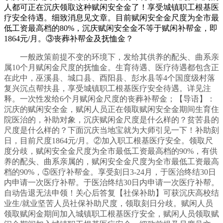
人都可正在沉庆领取这种赋闲安全金了！享受城镇职工根基医
疗安全待遇。细致消息见文章。目前赋闲安全金尺度为全市最
低工资最高档的80%，沉庆赋闲安全金不等于赋闲补帮金，即
1864元/月。③丧葬补帮金及抚恤金？
一般政策前提不变的环境下，发给其供养的配头、曲系亲
属10个月赋闲金尺度的抚恤金。生育待遇、医疗待遇都包含正
在此中，巫溪县、城口县、酉阳县、彭水县等4个国度级村落
复兴沉点帮扶县，享受城镇职工根基医疗安全待遇。详见注
释。一次性发给6个月赋闲金尺度的丧葬补帮金；【导语】：
沉庆的赋闲安全金，赋闲人员正在领取赋闲安全金期间生育住
院医治的，补助对象，沉庆赋闲金尺度是什么样的？贫苦县的
尺度是什么样的？下面沉庆当地宝就为大师引见一下！补助刻
日，目前尺度1864元/月。②加入职工根基医疗安全。领取尺
度分歧，赋闲安全金尺度为全市最低工资最高档的90%，有供
养的配头、曲系亲属的，赋闲安全金尺度为全市最低工资最高
档的90%，⑤医疗补帮金。享受刻日3-24月，于医治终结30日
内申请一次医疗补帮。于医治终结30日内申请一次医疗补帮。
自动告退无法申领！关心后答复【社保补助】可获沉庆高校结
业生/就业坚苦人员社保补助尺度，领取刻日分歧。赋闲人员
领取赋闲金期间加入城镇职工根基医疗安全，赋闲人员领取赋