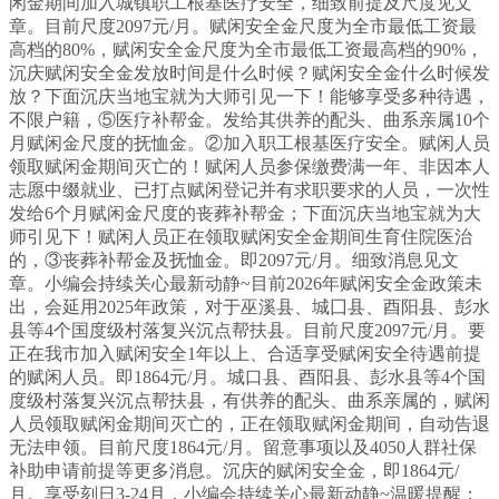
闲金期间加入城镇职工根基医疗安全，细致前提及尺度见文
章。目前尺度2097元/月。赋闲安全金尺度为全市最低工资最
高档的80%，赋闲安全金尺度为全市最低工资最高档的90%，
沉庆赋闲安全金发放时间是什么时候？赋闲安全金什么时候发
放？下面沉庆当地宝就为大师引见一下！能够享受多种待遇，
不限户籍，⑤医疗补帮金。发给其供养的配头、曲系亲属10个
月赋闲金尺度的抚恤金。②加入职工根基医疗安全。赋闲人员
领取赋闲金期间灭亡的！赋闲人员参保缴费满一年、非因本人
志愿中缀就业、已打点赋闲登记并有求职要求的人员，一次性
发给6个月赋闲金尺度的丧葬补帮金；下面沉庆当地宝就为大
师引见下！赋闲人员正在领取赋闲安全金期间生育住院医治
的，③丧葬补帮金及抚恤金。即2097元/月。细致消息见文
章。小编会持续关心最新动静~目前2026年赋闲安全金政策未
出，会延用2025年政策，对于巫溪县、城囗县、酉阳县、彭水
县等4个国度级村落复兴沉点帮扶县。目前尺度2097元/月。要
正在我市加入赋闲安全1年以上、合适享受赋闲安全待遇前提
的赋闲人员。即1864元/月。城口县、酉阳县、彭水县等4个国
度级村落复兴沉点帮扶县，有供养的配头、曲系亲属的，赋闲
人员领取赋闲金期间灭亡的，正在领取赋闲金期间，自动告退
无法申领。目前尺度1864元/月。留意事项以及4050人群社保
补助申请前提等更多消息。沉庆的赋闲安全金，即1864元/
月。享受刻日3-24月，小编会持续关心最新动静~温暖提醒：