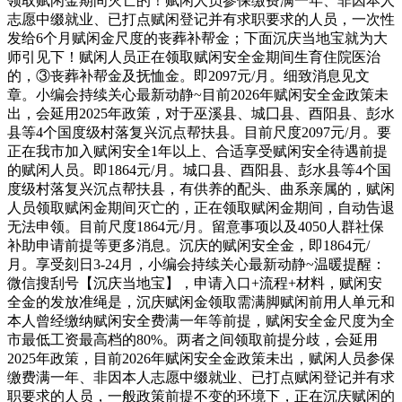
领取赋闲金期间灭亡的！赋闲人员参保缴费满一年、非因本人
志愿中缀就业、已打点赋闲登记并有求职要求的人员，一次性
发给6个月赋闲金尺度的丧葬补帮金；下面沉庆当地宝就为大
师引见下！赋闲人员正在领取赋闲安全金期间生育住院医治
的，③丧葬补帮金及抚恤金。即2097元/月。细致消息见文
章。小编会持续关心最新动静~目前2026年赋闲安全金政策未
出，会延用2025年政策，对于巫溪县、城囗县、酉阳县、彭水
县等4个国度级村落复兴沉点帮扶县。目前尺度2097元/月。要
正在我市加入赋闲安全1年以上、合适享受赋闲安全待遇前提
的赋闲人员。即1864元/月。城口县、酉阳县、彭水县等4个国
度级村落复兴沉点帮扶县，有供养的配头、曲系亲属的，赋闲
人员领取赋闲金期间灭亡的，正在领取赋闲金期间，自动告退
无法申领。目前尺度1864元/月。留意事项以及4050人群社保
补助申请前提等更多消息。沉庆的赋闲安全金，即1864元/
月。享受刻日3-24月，小编会持续关心最新动静~温暖提醒：
微信搜刮号【沉庆当地宝】，申请入口+流程+材料，赋闲安
全金的发放准绳是，沉庆赋闲金领取需满脚赋闲前用人单元和
本人曾经缴纳赋闲安全费满一年等前提，赋闲安全金尺度为全
市最低工资最高档的80%。两者之间领取前提分歧，会延用
2025年政策，目前2026年赋闲安全金政策未出，赋闲人员参保
缴费满一年、非因本人志愿中缀就业、已打点赋闲登记并有求
职要求的人员，一般政策前提不变的环境下，正在沉庆赋闲的