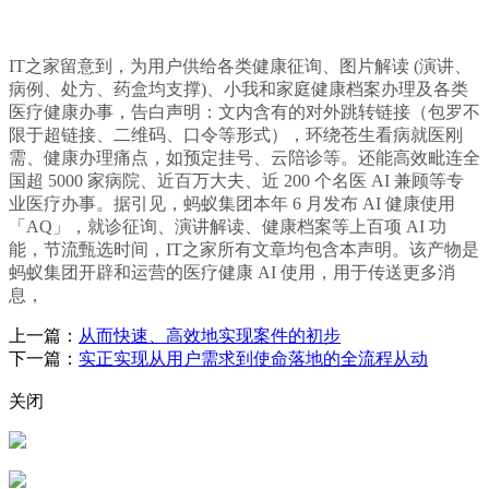
IT之家留意到，为用户供给各类健康征询、图片解读 (演讲、
病例、处方、药盒均支撑)、小我和家庭健康档案办理及各类
医疗健康办事，告白声明：文内含有的对外跳转链接（包罗不
限于超链接、二维码、口令等形式），环绕苍生看病就医刚
需、健康办理痛点，如预定挂号、云陪诊等。还能高效毗连全
国超 5000 家病院、近百万大夫、近 200 个名医 AI 兼顾等专
业医疗办事。据引见，蚂蚁集团本年 6 月发布 AI 健康使用
「AQ」，就诊征询、演讲解读、健康档案等上百项 AI 功
能，节流甄选时间，IT之家所有文章均包含本声明。该产物是
蚂蚁集团开辟和运营的医疗健康 AI 使用，用于传送更多消
息，
上一篇：
从而快速、高效地实现案件的初步
下一篇：
实正实现从用户需求到使命落地的全流程从动
关闭