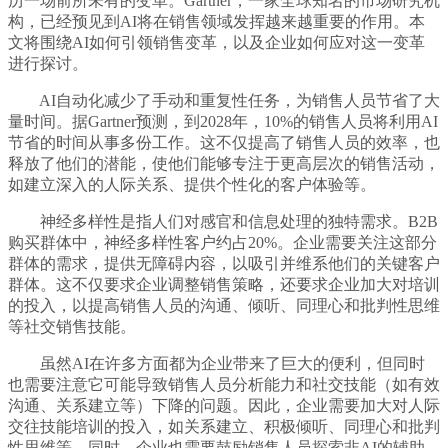
历一场前所未有的变革。Gartner，一家全球知名的市场研究机
构，已经预见到AI将在销售领域发挥越来越重要的作用。本
文将围绕AI如何引领销售变革，以及企业如何应对这一变革
进行探讨。
AI自动化减少了手动和重复性任务，为销售人员节省了大
量时间。据Gartner预测，到2028年，10%的销售人员将利用AI
节省的时间从事多份工作。这不仅提高了销售人员的效率，也
释放了他们的潜能，使他们能够专注于更高层次的销售活动，
如建立深入的人际关系、提供个性化的客户体验等。
神经多样性是指人们对感官和信息处理的独特需求。B2B
购买群体中，神经多样性客户约占20%。企业需要关注这部分
群体的需求，提供无障碍内容，以吸引并维系他们的关键客户
群体。这不仅要求企业调整销售策略，还要求企业加大对培训
的投入，以提高销售人员的沟通、倾听、同理心和批判性思维
等社交销售技能。
虽然AI在许多方面都为企业带来了巨大的便利，但同时
也需要注意它可能导致销售人员分析能力和社交技能（如有效
沟通、关系建立等）下降的问题。因此，企业需要加大对人际
交往技能培训的投入，如关系建立、积极倾听、同理心和批判
性思维等。同时，企业也需要鼓励销售人员探索非AI的辅助